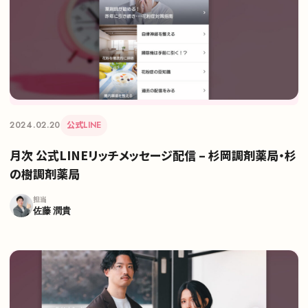
サイトトップ
支援実績
2024.02.20
公式LINE
月次 公式LINEリッチメッセージ配信 – 杉岡調剤薬局・杉
ナレッジノート
の樹調剤薬局
担当
企業理念
佐藤 潤貴
メンバー
採用情報