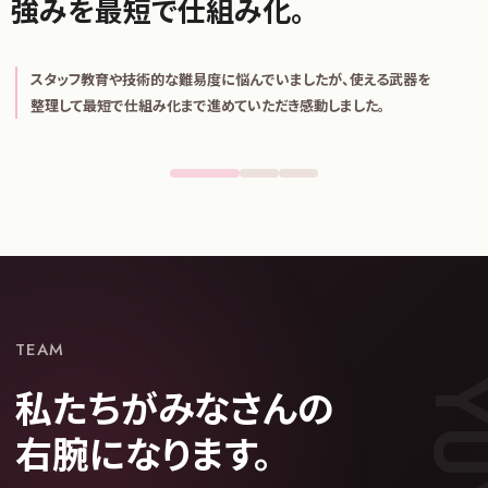
強みを最短で仕組み化。
ステークホルダーの​信頼を​形に。​
毎月の会議準備の負担が劇的に減り、データ化によって常連さんへ
の自動アプローチまで可能になりました
TEAM
私たちがみなさんの
右腕になります。