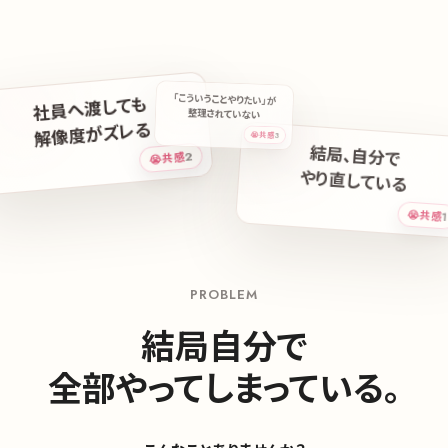
社員へ渡しても
「こういうことやりたい」が
整理されていない
解像度がズレる
😭共感
3
結局、自分で
2
😭共感
やり直している
😭共感
1
PROBLEM
結局自分で
全部やってしまっている。