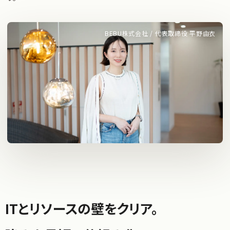
雀ケンポン / 代表 小正 英雄
店舗DXに挑戦。
現場に合わせた攻めの店舗システ
ITとリソースの壁をクリア。
自社の​強みを​可視化。​
ム。