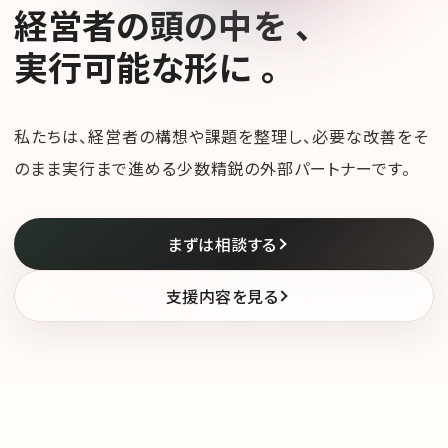
経
営
者
の
頭
の
中
を
、
実
行
可
能
な
形
に
。
私たちは、経営者の構想や課題を整理し、必要な改善をそ
のまま実行まで進める少数精鋭の外部パートナーです。
まずは相談する
支援内容を見る