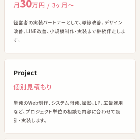
30
月
万円 / 3ヶ月〜
経営者の実装パートナーとして、導線改善、デザイン
改善、LINE改善、小規模制作・実装まで継続伴走しま
サイトトップ
す。
支援実績
Project
ナレッジノート
個別見積もり
企業理念
単発のWeb制作、システム開発、撮影、LP、広告運用
メンバー
など、プロジェクト単位の相談も内容に合わせて設
計・実装します。
採用情報