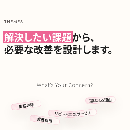
THEMES
解決したい課題
か
ら
、
必
要
な
改
善
を
設
計
し
ま
す
。
What’s Your Concern?
選ばれる理由
集客導線
新サービス
リピート率
業務負荷