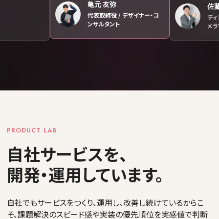
亀元 友弥
佐藤
代表取締役 / デザイナー・コ
ディ
ンサルタント
メラ
PRODUCT LAB
自社サービスを、
開発・運用しています。
自社でもサービスをつくり、運用し、改善し続けているからこ
そ、課題解決のスピード感や実装の優先順位を実感値で判断