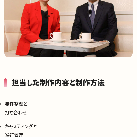
サイトトップ
担当した制作内容と制作方法
支援実績
要件整理と
ナレッジノート
打ち合わせ
キャスティングと
企業理念
進行管理