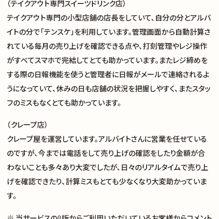
サイトトップ
（テイクアウト専門スイーツドリンク店）
テイクアウト専門の小型店舗の店長をしていて、自分の分とアルバ
イトの分で「テンスケ」を利用しています。管理画面から自動計算さ
支援実績
れている毎月の売り上げを確認できる点や、打刻管理やレジ操作
がすべてスマホで完結してとても助かっています。またレジ締めを
ナレッジノート
する際の日報機能を使うと管理者に日報がメールで連絡されるよ
うになっていて、休みの日も店舗の状況を把握しやすく、またスタッ
企業理念
フのミスもなくとても助かっています。
（クレープ店）
メンバー
クレープ屋を運営しています。アルバイトさんに営業を任せている
のですが、今までは電話をして売り上げの確認をしたり金額が合
採用情報
わないことも多々あり大変でしたが、日々のリアルタイムで売り上
げを確認できたり、計算ミスもとても少なくなり大変助かっていま
お知らせ
す。
※ 当サービスのβ版からご利用いただいているお客様からコメント